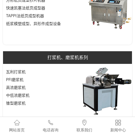
方形纸页成型抄片机器
快速凯塞法纸页成型器
TAPPI法纸页成型机器
纸浆模塑成型、异形件成型设备
打浆机、磨浆机系列
瓦利打浆机
PFI磨浆机
高浓磨浆机
中低浓磨浆机
锥型磨浆机




网站首页
电话咨询
联系我们
新闻中心