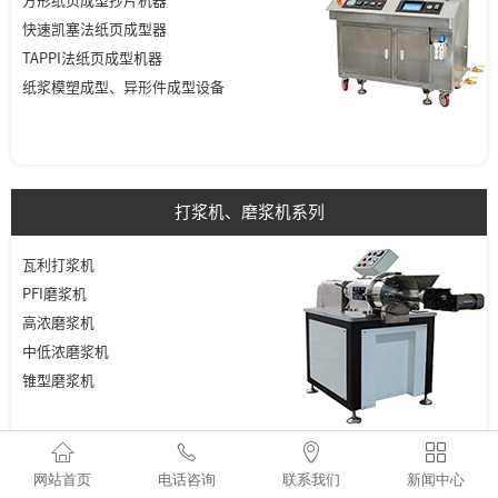
方形纸页成型抄片机器
快速凯塞法纸页成型器
TAPPI法纸页成型机器
纸浆模塑成型、异形件成型设备
打浆机、磨浆机系列
瓦利打浆机
PFI磨浆机
高浓磨浆机
中低浓磨浆机
锥型磨浆机




网站首页
电话咨询
联系我们
新闻中心