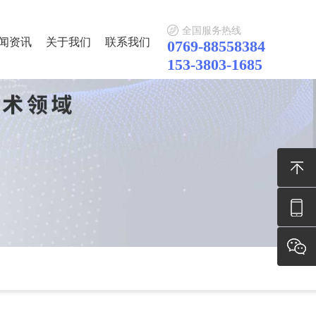
全国服务热线
闻资讯
关于我们
联系我们
0769-88558384
153-3803-1685