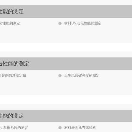
性能的测定
化性能的测定
材料UV老化性能的测定
击性能的测定
料穿刺强度测定仪
卫生纸顶破强度的测定
性能的测定
片 摩擦系数的测定
材料表面涂布试验机