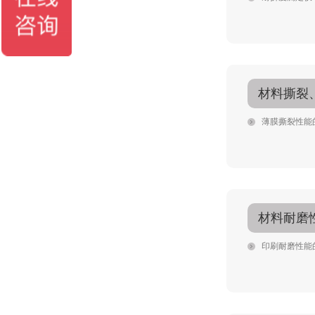
材料撕裂
薄膜撕裂性能
材料耐磨
印刷耐磨性能