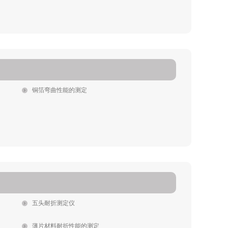
铜箔弯曲性能的测定
五头耐折测定仪
薄片材料耐折性能的测定