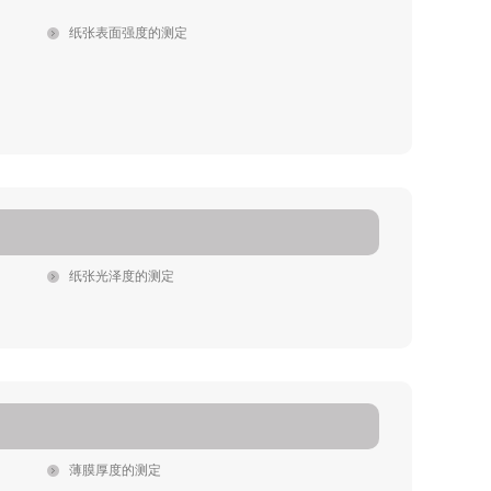
纸张表面强度的测定
纸张光泽度的测定
薄膜厚度的测定