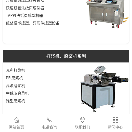
方形纸页成型抄片机器
快速凯塞法纸页成型器
TAPPI法纸页成型机器
纸浆模塑成型、异形件成型设备
打浆机、磨浆机系列
瓦利打浆机
PFI磨浆机
高浓磨浆机
中低浓磨浆机
锥型磨浆机




网站首页
电话咨询
联系我们
新闻中心